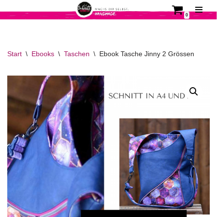
0
Zum
Inhalt
springen
Start
\
Ebooks
\
Taschen
\
Ebook Tasche Jinny 2 Grössen