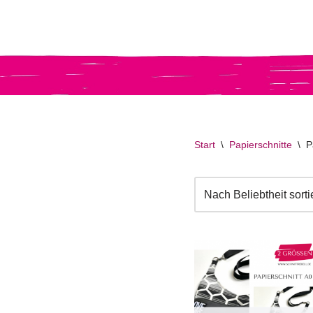
Zum
Inhalt
springen
Start
\
Papierschnitte
\
P