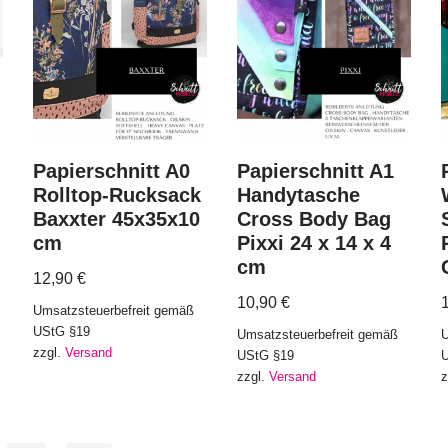
Papierschnitt A0
Papierschnitt A1
Rolltop-Rucksack
Handytasche
Baxxter 45x35x10
Cross Body Bag
cm
Pixxi 24 x 14 x 4
cm
12,90
€
10,90
€
Umsatzsteuerbefreit gemäß
UStG §19
Umsatzsteuerbefreit gemäß
U
zzgl.
Versand
UStG §19
zzgl.
Versand
z