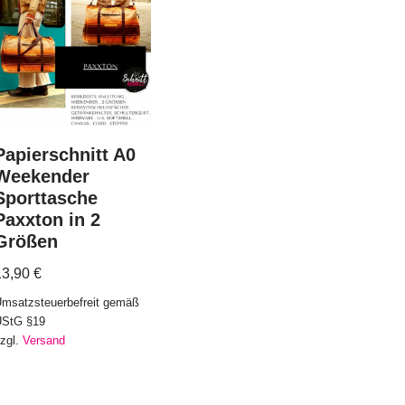
Papierschnitt A0
Weekender
Sporttasche
Paxxton in 2
Größen
13,90
€
msatzsteuerbefreit gemäß
UStG §19
zgl.
Versand