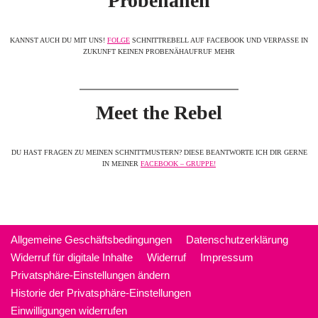
Probenähen
KANNST AUCH DU MIT UNS!
FOLGE
SCHNITTREBELL AUF FACEBOOK UND VERPASSE IN
ZUKUNFT KEINEN PROBENÄHAUFRUF MEHR
Meet the Rebel
DU HAST FRAGEN ZU MEINEN SCHNITTMUSTERN? DIESE BEANTWORTE ICH DIR GERNE
IN MEINER
FACEBOOK – GRUPPE!
Allgemeine Geschäftsbedingungen
Datenschutzerklärung
Widerruf für digitale Inhalte
Widerruf
Impressum
Privatsphäre-Einstellungen ändern
Historie der Privatsphäre-Einstellungen
Einwilligungen widerrufen