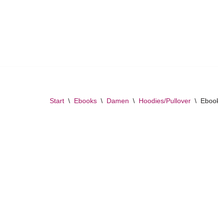
Zum
Inhalt
springen
Start
\
Ebooks
\
Damen
\
Hoodies/Pullover
\
Ebook