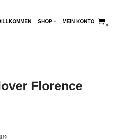
WILLKOMMEN
SHOP
MEIN KONTO
0
lover Florence
 §19