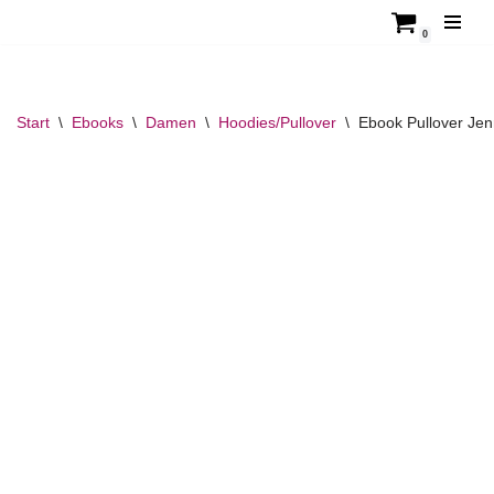
0
Zum
Inhalt
springen
Start
\
Ebooks
\
Damen
\
Hoodies/Pullover
\
Ebook Pullover Jen