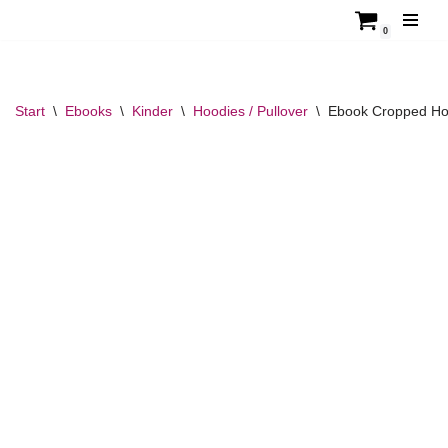
0
Zum
Inhalt
springen
Start
\
Ebooks
\
Kinder
\
Hoodies / Pullover
\
Ebook Cropped Hoo