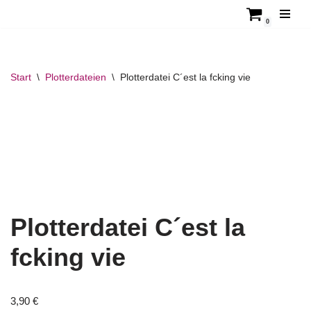
0
Zum
Inhalt
springen
Start
\
Plotterdateien
\
Plotterdatei C´est la fcking vie
Plotterdatei C´est la
fcking vie
3,90
€