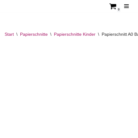
0
Zum
Inhalt
springen
Start
\
Papierschnitte
\
Papierschnitte Kinder
\
Papierschnitt A0 