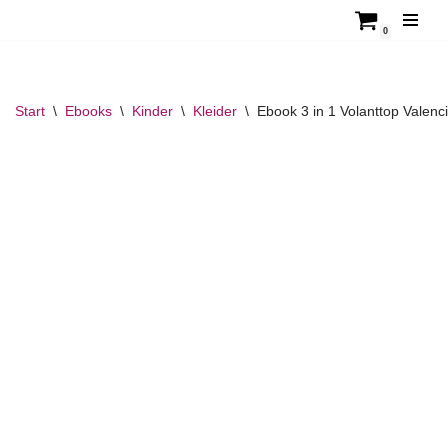
0
Zum
Inhalt
springen
Start
\
Ebooks
\
Kinder
\
Kleider
\
Ebook 3 in 1 Volanttop Valenc